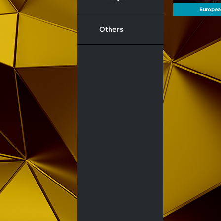
Europea
Others