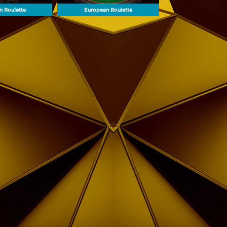
n Roulette
European Roulette