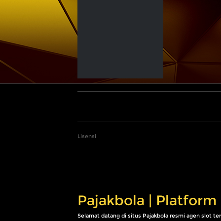
Lisensi
Pajakbola | Platform
Selamat datang di situs Pajakbola resmi agen slot t