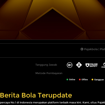
Pajakbola | Pla
Tanggung Jawab
Metode Pembayaran
 Berita Bola Terupdate
erpercaya No.1 di Indonesia merupakan platform terbaik masa kini. Kami, situs Pa