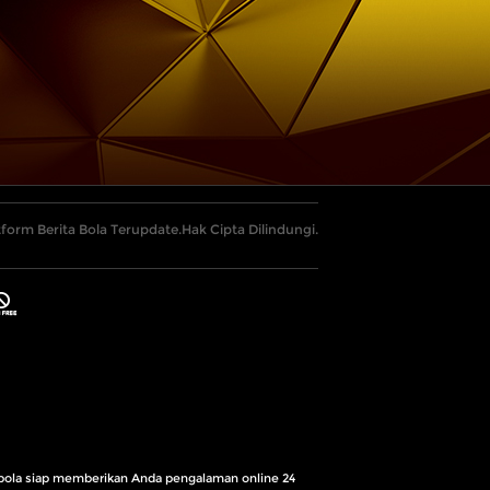
tform Berita Bola Terupdate.Hak Cipta Dilindungi.
jakbola siap memberikan Anda pengalaman online 24