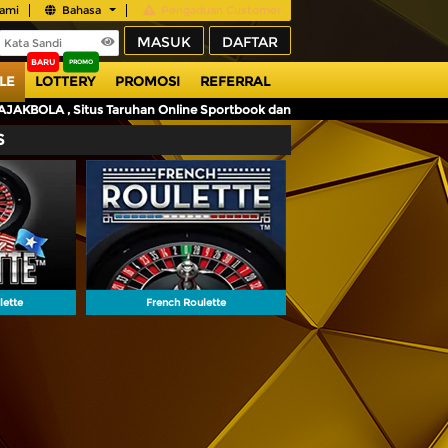
ami
Bahasa
Pengaduan Customer
DAFTAR
BARU
PROMO
LE
LOTTERY
PROMOSI
REFERRAL
AKBOLA , Situs Taruhan Online Sportbook dan Livecasino Game Slot Terperca
S
lette
French Roulette