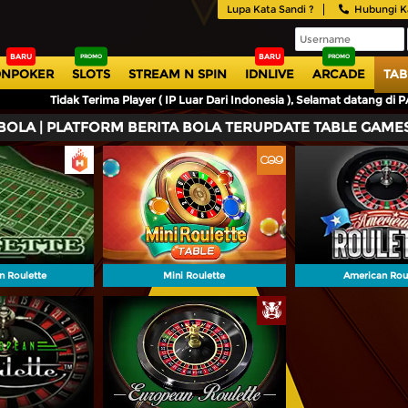
Lupa Kata Sandi ?
Hubungi K
BARU
BARU
PROMO
PROMO
DNPOKER
SLOTS
STREAM N SPIN
IDNLIVE
ARCADE
TAB
Tidak Terima Player ( IP Luar Dari Indonesia ), Selamat datang di PAJ
BOLA | PLATFORM BERITA BOLA TERUPDATE TABLE GAME
n Roulette
Mini Roulette
American Rou